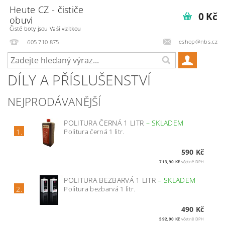
Heute CZ - čističe
0 Kč
obuvi
Čisté boty jsou Vaší vizitkou
eshop@nbs.cz
605 710 875
DÍLY A PŘÍSLUŠENSTVÍ
NEJPRODÁVANĚJŠÍ
POLITURA ČERNÁ 1 LITR
–
SKLADEM
Politura černá 1 litr.
1.
590 Kč
713,90 Kč
včetně DPH
POLITURA BEZBARVÁ 1 LITR
–
SKLADEM
Politura bezbarvá 1 litr.
2.
490 Kč
592,90 Kč
včetně DPH