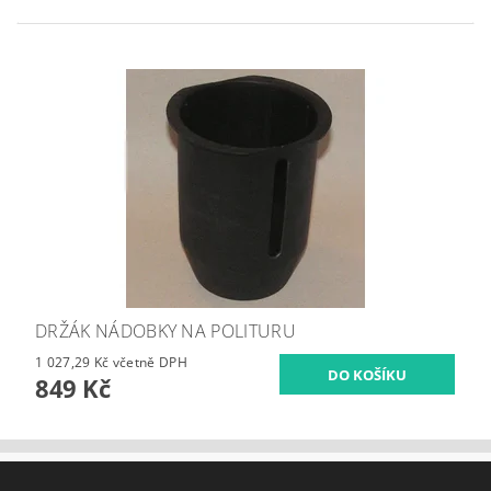
DRŽÁK NÁDOBKY NA POLITURU
1 027,29 Kč včetně DPH
849 Kč