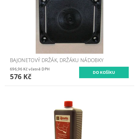
BAJONETOVÝ DRŽÁK, DRŽÁKU NÁDOBKY
696,96 Kč včetně DPH
576 Kč