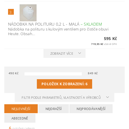
3.
NÁDOBKA NA POLITURU 0,2 L - MALÁ
–
SKLADEM
Nádobka na polituru s kulovým ventilem pro čističe obuvi
Heute. Obsah...
595 Kč
719,95 Kč
včetně DPH
ZOBRAZIT VÍCE
490
Kč
849
Kč
POLOŽEK K ZOBRAZENÍ:
6
FILTR PODLE PARAMETRŮ, VLASTNOSTÍ A VÝROBCŮ
NEJLEVNĚJŠÍ
NEJDRAŽŠÍ
NEJPRODÁVANĚJŠÍ
ABECEDNĚ
6
položek celkem