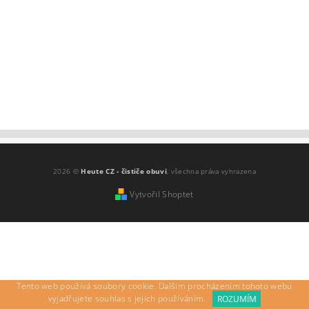
2026 ©
Heute CZ - čističe obuvi
, všechna práva vyhrazena
Vytvořil Shoptet
Tento web používá soubory cookie. Dalším procházením tohoto webu
vyjadřujete souhlas s jejich používáním.
ROZUMÍM