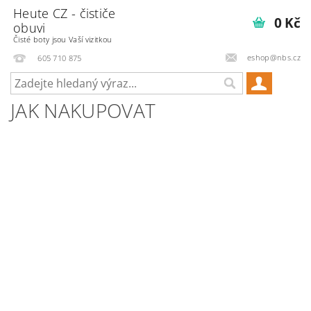
Heute CZ - čističe
0 Kč
obuvi
Čisté boty jsou Vaší vizitkou
eshop@nbs.cz
605 710 875
JAK NAKUPOVAT